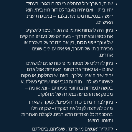
שנית, העורך יכול להחליט כי מקום מגוריו בעתיד
יהיו ביתו – ואם יהיה מעבר לסידור חוץ ביתי, הוא
ייעשה בנסיבות מסוימות בלבד – במסגרת ענייניו
האישיים.
ניתן יהיה להנחות את מיופה הכוח, כיצד להשקיע
את כספיו ובאיזו דרך – בעת הטיפול בעניינו החוקיים
של עורך
ייפוי הכוח
, בין אם מדובר על השכרה או
מכירת ביתו של העורך, ואי אילו עניינים שונים
אחרים.
ניתן להחליט על מספר מיופי כוח שונים לנושאים
שונים – או לאחד את תחומי האחריות אצל אדם
יחיד שיהיה אמון על כך. ובאם יש מחלוקת, או מקום
לשיתוף פעולה – הנחיות לגבי אותו שיתוף פעולה, או
בקשה לנפרדות בתחומי פעילותם – ומי, או מה –
מספק את ההכרעה במקרה של מחלוקת.
ניתן לבחור מיופי כוח "חליפיים", למקרה שאחד
מהם לא ירצה לקבל את תפקידו – שכן זה תלוי
בהסכמת כל הצדדים המעורבים, לקבלת האחריות
והאמון בנושא.
להגדיר "אנשים מיועדים", שעליהם, ביכולתם