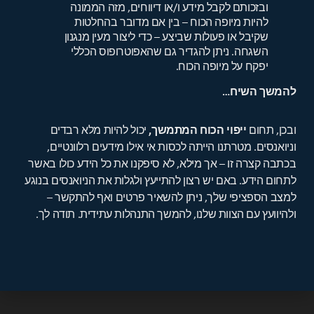
ובזכותם לקבל מידע ו/או דיווחים, מזה הממונה
להיות מיופה הכוח – בין אם מדובר בהחלטות
שקיבל או פעולות שביצע – כדי ליצור מעין מנגנון
השגחה. ניתן להגדיר גם שהאפוטרופוס הכללי
יפקח על מיופה הכוח.
להמשך השיח…
ובכן, תחום
ייפוי הכוח המתמשך,
יכול להיות מלא רבדים
וניואנסים. מטרתנו הייתה לכסות אי אילו מידעים רלוונטיים,
בכתבה קצרה זו – אך מילא, לא סיפקנו את כל הידע כולו באשר
לתחום הידע. באם יש רצון להתייעץ ולגלות את הניואנסים בנוגע
למצב הספציפי שלך, ניתן להשאיר פרטים ואף להתקשר –
ולהיוועץ עם הצוות שלנו, להמשך התנהלות עתידית. תודה לך.