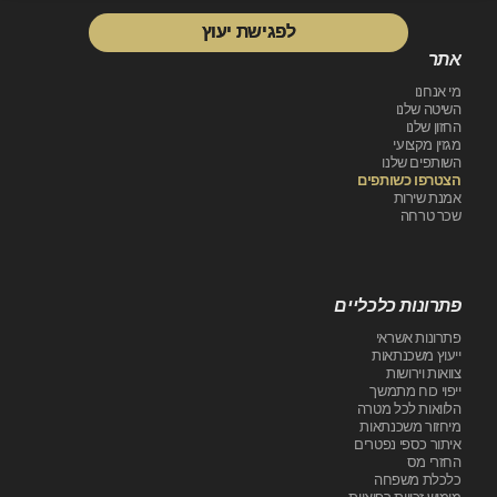
לפגישת יעוץ
לפגישת יעוץ
אתר
מי אנחנו
השיטה שלנו
החזון שלנו
מגזין מקצועי
השותפים שלנו
הצטרפו כשותפים
אמנת שירות
שכר טרחה
פתרונות כלכליים
פתרונות אשראי
ייעוץ משכנתאות
צוואות וירושות
ייפוי כוח מתמשך
הלוואות לכל מטרה
מיחזור משכנתאות
איתור כספי נפטרים
החזרי מס
כלכלת משפחה