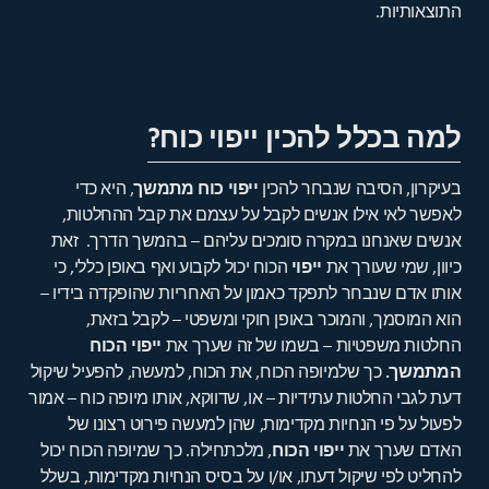
התוצאותיות.
למה בכלל להכין ייפוי כוח?
בעיקרון, הסיבה שנבחר להכין
ייפוי כוח מתמשך
, היא כדי
לאפשר לאי אילו אנשים לקבל על עצמם את קבל ההחלטות,
אנשים שאנחנו במקרה סומכים עליהם – בהמשך הדרך. זאת
כיוון, שמי שעורך את
ייפוי
הכוח יכול לקבוע ואף באופן כללי, כי
אותו אדם שנבחר לתפקד כאמון על האחריות שהופקדה בידיו –
הוא המוסמך, והמוכר באופן חוקי ומשפטי – לקבל בזאת,
החלטות משפטיות – בשמו של זה שערך את
ייפוי הכוח
המתמשך.
כך שלמיופה הכוח, את הכוח, למעשה, להפעיל שיקול
דעת לגבי החלטות עתידיות – או, שדווקא, אותו מיופה כוח – אמור
לפעול על פי הנחיות מקדימות, שהן למעשה פירוט רצונו של
האדם שערך את
ייפוי הכוח
, מלכתחילה. כך שמיופה הכוח יכול
להחליט לפי שיקול דעתו, או/ו על בסיס הנחיות מקדימות, בשלל