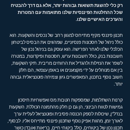
רק כלי להשגת תשואות גבוהות יותר, אלא גם דרך להבטיח
שכל ההחלטות הפיננסיות שלנו מתואמות עם המטרות
והערכים האישיים שלנו.
תכנון פיננסי מקיף מתייחס למגוון רחב של נכסים והשקעות. הוא
כולל ניהול של חסכונות פנסיוניים, שמהווים את הבסיס לביטחון
הכלכלי שלנו לאחר הפרישה. הוא עוסק גם בניהול נכון של
חשבונות בנק, כולל חשבונות עו"ש, חסכונות ופיקדונות, במטרה
לשפר את הנזילות ולהגדיל את הרווחים מריבית. תיקי השקעות,
בין אם מנוהלים על ידי מקצוענים או באופן עצמאי, הם חלק
חשוב נוסף בתכנון, המאפשרים גיוון וצמיחה פוטנציאלית גבוהה
יותר.
קרנות השתלמות, שמספקות הטבות מס ואפשרויות חיסכון
גמישות לטווח הבינוני, הן גם כן חלק מהתמונה הכוללת. השקעות
בנדל"ן, שיכולות לספק הכנסה פסיבית ופוטנציאל לעליית ערך
לאורך זמן, מהוות אפיק נוסף שתכנון פיננסי מתייחס אליו. לבסוף,
תכנון נכון של ביטוחים, כולל ביטוחי חיים, בריאות ואובדן כושר