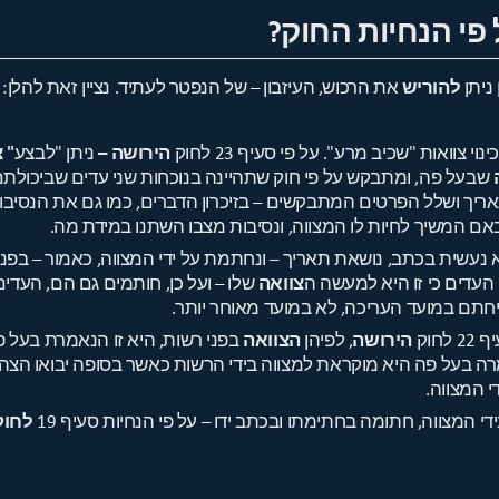
ל פי הנחיות החוק?
 ניתן
להוריש
את הרכוש, העיזבון – של הנפטר לעתיד. נציין זאת להלן:
צוואות "שכיב מרע". על פי סעיף 23 לחוק
הירושה –
ניתן "לבצע
" 
שבעל פה, ומתבקש על פי חוק שתהיינה בנוכחות שני עדים שביכולת
תאריך ושלל הפרטים המתבקשים – בזיכרון הדברים, כמו גם את הנסיב
באם המשיך לחיות לו המצווה, ונסיבות מצבו השתנו במידת מה.
 נעשית בכתב, נושאת תאריך – ונחתמת על ידי המצווה, כאמור – בפני 
 העדים כי זו היא למעשה ה
צוואה
שלו – ועל כן, חותמים גם הם, העדים,
חתם במועד העריכה, לא במועד מאוחר יותר.
חוק
הירושה
, לפיהן
הצוואה
בפני רשות, היא זו הנאמרת בעל פ
 נאמרה בעל פה היא מוקראת למצווה בידי הרשות כאשר בסופה יבואו ה
י המצווה.
די המצווה, חתומה בחתימתו ובכתב ידו – על פי הנחיות סעיף 19
לחוק