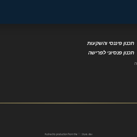
תכנון פיננסי והשקעות
תכנון פנסיוני לפרישה
ה
Pushed to production from the ♡.
Stura.dev