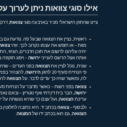
אילו סוגי צוואות ניתן לערוך ע
ציינו שהחוק הישראלי מכיר בארבעה סוגי
צוואות
, דרכן
ראשית, נציין את הצוואה שבעל פה. נודעת גם בכינוי 
מוות – או תופש את עצמו כקרוב לכך. זוהי
צוואה
יהיה עליהם לרשום את תוכן הדברים, הציווי, ה
אותה אצל הרשם לענייני
ירושה
– ויפוג תוקפה 
שנית, נוכל לציין את
הצוואה
בפני העדים – שהיא
פי הנחיית סעיף 20 לחוק
הירושה
, להצהיר בפני
לה, ומאשר שהיו כך עדים לדבר. על
הצוואה
להי
צוואה
בפני רשות – כאשר מדובר על הנחיות סעיף 22 ל
ירושה
, חבר בית דין דתי ואף נוטריון – ובאם
עריכת
הצוואה
, ועל עצם כך שהיא נעשתה על יד
ולבסוף –
צוואה
בכתב יד. היא כתובה לחלוטין בי
הצוואה
, גם הוא בכתב ידו של
המצווה
.