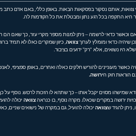
י צוואות, אותם נסקור בפסקאות הבאות. באופן כללי, באם אדם כתב מ
 היא התקפה בכל רגע נתון ומבטלת את כל הקודמות לה.
 וכאשר כדאי לרשמה – ניתן למנות מספר מקרי עזר, כך שאם הם תקפי
כן שיהיה כדאי ומומלץ לערוך
צוואה
, כיוון שמקרים כאלו לא תמיד בר
לא היו נשואים, אלא "רק" ידועים בציבור.
ה כאשר מעוניינים להוריש חלקים כאלה ואחרים, באופן ספציפי, לאנש
ם הוראות חוק ה
ירושה.
וודא שמישהו מסוים יקבל אותו – כך שתהא לו הזכות לרכוש. נוסף על כך
כויות ירושה במקרים שכאלו. מקרה נוסף, בו כנראה
צוואה
יכולה להועיל
 ניתן להגיד ש
צוואה
יכולה להועיל, גם במקרה של נישואים שניים, כאש