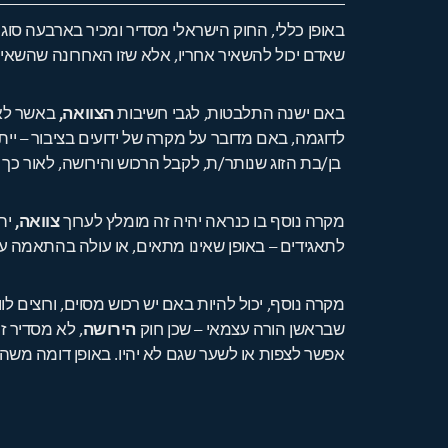
באופן כללי, החוק הישראלי מסדיר ומכיר בארבעה סוג
שאדם יכול להשאיר אחריו, אלא שזו האחרונה שהשאיר
באם ישנה התלבטות, לגבי חשיבות
הצוואה,
באשר לאם
לדוגמה, באם מדובר על מקרה של ידועים בציבור – יית
בן/בת הזוג שנותר/ת, לקבל הרכוש והירושה, לאור כך ש
מקרה נוסף בו כנראה יהיה זה מומלץ לערוך
צוואה,
יהי
לתאגידים – באופן שאינו מתאים, או עולה בהתאמה ע
מקרה נוסף, יכול להיות באם יש רכוש מסוים, ורוצים ל
שבראשן הורה עצמאי – שכן חוק
הירושה
, לא מסדיר ז
אפשר לצפות או לשער שגם לא יהיו. באופן דומה משהו,