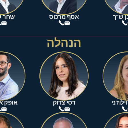
ן ש"ך
אסף מרכוס
שחר ש
הנהלה
ילוז'ני
דסי צדוק
אופק א