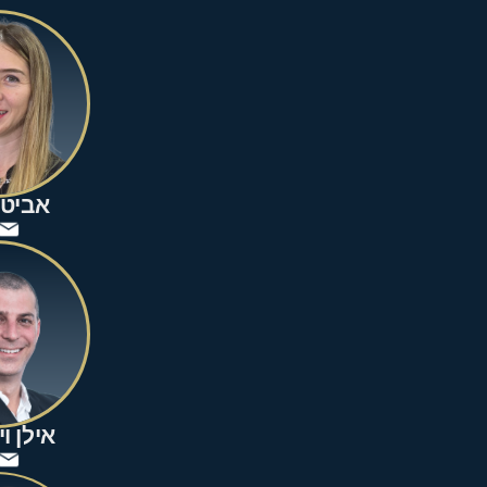
אביטל
אילן ו