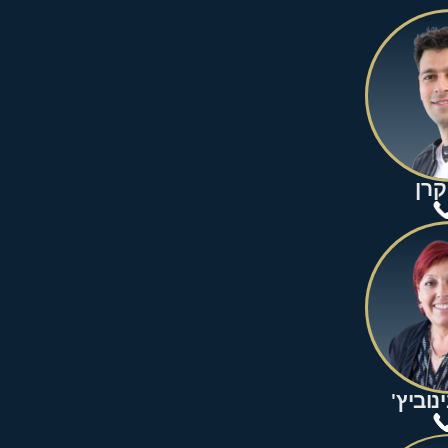
קרן
נוביץ'