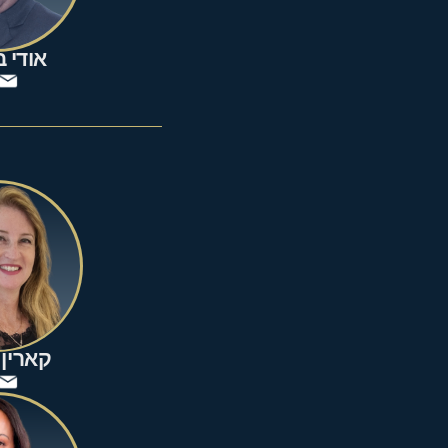
אודי ב
קארין ו