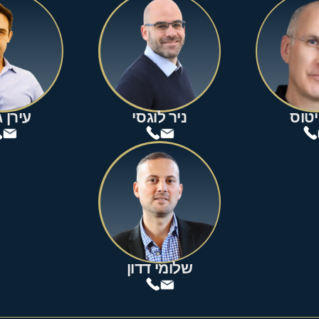
יטוס
ניר לוגסי
עירן 
שלומי דדון