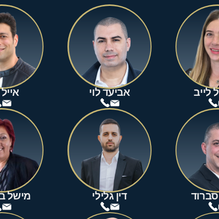
 לייב
אביעד לוי
אייל 
יסברוד
דין גלילי
מישל בי