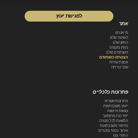
לפגישת יעוץ
לפגישת יעוץ
אתר
מי אנחנו
השיטה שלנו
החזון שלנו
מגזין מקצועי
השותפים שלנו
הצטרפו כשותפים
אמנת שירות
שכר טרחה
פתרונות כלכליים
פתרונות אשראי
ייעוץ משכנתאות
צוואות וירושות
ייפוי כוח מתמשך
הלוואות לכל מטרה
מיחזור משכנתאות
איתור כספי נפטרים
החזרי מס