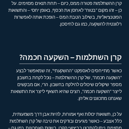
קרן ההשתלמות פטורה ממס, כיום – תחת תנאים מסוימים. על
כן – זהו מקום "בטוח" לאחסן את הכסף, באופן יחסי – והתשואות
הפוטנציאליות, בשילוב הטבת המס – הופכת אותה לאפשרות
רלוונטית להשקעה, כמו גם לחיסכון.
קרן השתלמות – השקעה חכמה?
כאשר מתייחסים לאספקט "ההשקעתי", זה שמאפשר לבצע
"השקעה חכמה", של קרן ההשתלמות – נוכל לקחת בחשבון
מספר שיקולים שיכולים להילקח בחשבון. הרי, אם מבקשים
לייצר "השקעה חכמה", רוצים שהיא תשאף לייצר את התשואות
שאנחנו מתכווננים אליהן.
על כן, תשואות יכולות ואף אמורות, להיות אבן דרך משמעותית,
כלל אצבע – כאשר מגיעים ובודקים את טיבה של קרן השתלמות
מסוימת. ניתן להתבונן בביצועי הקרן, בשנות האחרונות, כמו גם –