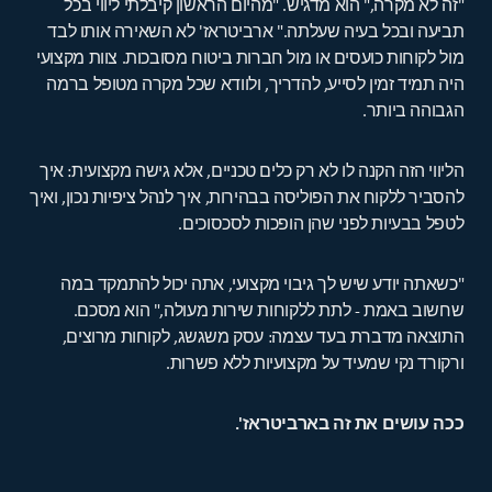
"זה לא מקרה," הוא מדגיש. "מהיום הראשון קיבלתי ליווי בכל
תביעה ובכל בעיה שעלתה." ארביטראז' לא השאירה אותו לבד
מול לקוחות כועסים או מול חברות ביטוח מסובכות. צוות מקצועי
היה תמיד זמין לסייע, להדריך, ולוודא שכל מקרה מטופל ברמה
הגבוהה ביותר.
הליווי הזה הקנה לו לא רק כלים טכניים, אלא גישה מקצועית: איך
להסביר ללקוח את הפוליסה בבהירות, איך לנהל ציפיות נכון, ואיך
לטפל בבעיות לפני שהן הופכות לסכסוכים.
"כשאתה יודע שיש לך גיבוי מקצועי, אתה יכול להתמקד במה
שחשוב באמת - לתת ללקוחות שירות מעולה," הוא מסכם.
התוצאה מדברת בעד עצמה: עסק משגשג, לקוחות מרוצים,
ורקורד נקי שמעיד על מקצועיות ללא פשרות.
ככה עושים את זה בארביטראז'.