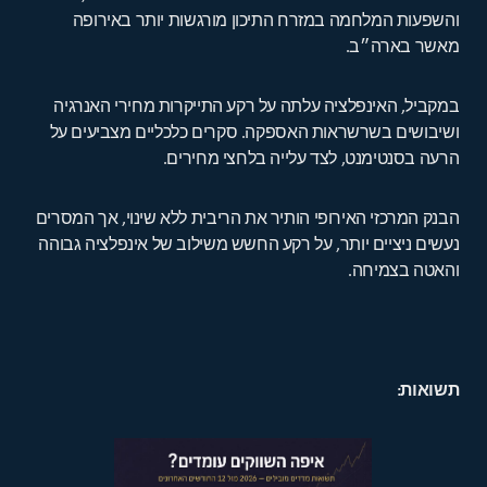
והשפעות המלחמה במזרח התיכון מורגשות יותר באירופה
מאשר בארה״ב.
במקביל, האינפלציה עלתה על רקע התייקרות מחירי האנרגיה
ושיבושים בשרשראות האספקה. סקרים כלכליים מצביעים על
הרעה בסנטימנט, לצד עלייה בלחצי מחירים.
הבנק המרכזי האירופי הותיר את הריבית ללא שינוי, אך המסרים
נעשים ניציים יותר, על רקע החשש משילוב של אינפלציה גבוהה
והאטה בצמיחה.
תשואות: