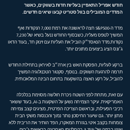
חודש אפריל התאפיין בעליות חדות בשווקים, כאשר
המדדים המובילים בוול סטריט קבעו שיאים חדשים.
מדד ה-S&P500 חצה לראשונה את רמת 7,000 הנקודות ואף
המשיך לטפס מעליה, כשבסוף החודש ננעל בשיא של 7,230
נקודות.מדד הנאסד״ק הוביל את העליות עם זינוק חד, בעוד הדאו
ג׳ונס הציג ביצועים מתונים יותר.
ברקע לעליות, הפסקת האש בין ארה״ב לאיראן בתחילת החודש
תרמה להרגעת השווקים. בנוסף, סקטור הטכנולוגיה המשיך
להוביל, על רקע האצה בהשקעות בתחום הבינה המלאכותית.
עם זאת, מתחת לפני השטח ניכרת חולשה מסוימת בכלכלה
האמריקאית. עיקר הצמיחה נשען על השקעות ב-AI, בעוד ששאר
רכיבי הפעילות, ובראשם הצריכה הפרטית, מציגים קצב צמיחה
מתון יותר. גם שיעור החיסכון נותר נמוך והכנסות משקי הבית
צומחות בקצב איטי.בגזרת המאקרו, הפד הותיר את הריבית ללא