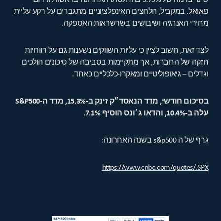
שינוי ברמה של 3.75% בהחלטתו האחרונה בראשות ג׳רום
פאואל. במקביל, הלחצים האינפלציוניים מתגברים על רקע עליית
מחירי האנרגיה ושיבושים בשרשראות האספקה.
לצד זאת, חשוב לציין כי עליות השווקים נשענות גם על רווחיות
חזקה של החברות, אך מתקיימות בסביבה של סיכונים הולכים
וגדלים – גיאופוליטיים ומאקרו-כלכליים כאחד.
בסיכום חודשי, מדד הנאסד״ק זינק ב-15.3%, מדד ה-S&P500
עלה ב-10.4%, והדאו ג׳ונס הוסיף 7.1%.
גרף של ה s&p500 בשנה האחרונה:
https://www.cnbc.com/quotes/.SPX