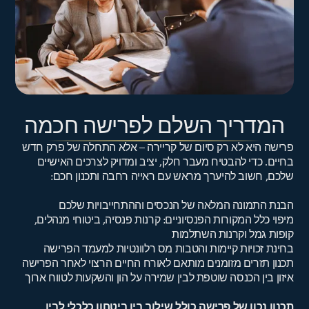
המדריך השלם לפרישה חכמה
פרישה היא לא רק סיום של קריירה – אלא התחלה של פרק חדש
בחיים. כדי להבטיח מעבר חלק, יציב ומדויק לצרכים האישיים
שלכם, חשוב להיערך מראש עם ראייה רחבה ותכנון חכם:
הבנת התמונה המלאה של הנכסים וההתחייבויות שלכם
מיפוי כלל המקורות הפנסיוניים: קרנות פנסיה, ביטוחי מנהלים,
קופות גמל וקרנות השתלמות
בחינת זכויות קיימות והטבות מס רלוונטיות למעמד הפרישה
תכנון תזרים מזומנים מותאם לאורח החיים הרצוי לאחר הפרישה
איזון בין הכנסה שוטפת לבין שמירה על הון והשקעות לטווח ארוך
תכנון נכון של פרישה כולל שילוב בין ביטחון כלכלי לבין